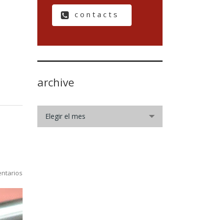
contacts
archive
archive
Elegir el mes
ntarios