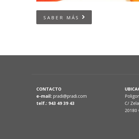
SABER MÁS
CONTACTO
UBICA
e-mail:
pradi@pradi.com
Poligo
telf.: 943 49 39 43
C/ Zel
20180