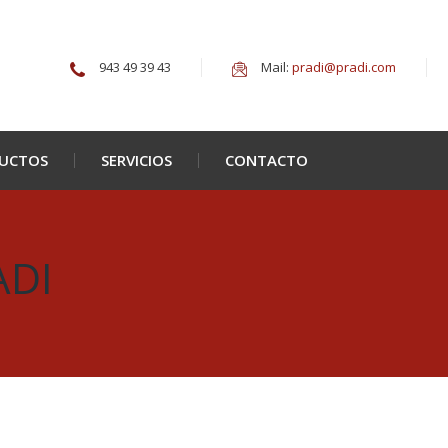
943 49 39 43
Mail:
pradi@pradi.com
UCTOS
SERVICIOS
CONTACTO
ADI