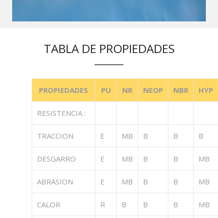
TABLA DE PROPIEDADES
PROPIEDADES
PU
NR
NEOP
NBR
HYP
RESISTENCIA :
TRACCION
E
MB
B
B
B
DESGARRO
E
MB
B
B
MB
ABRASION
E
MB
B
B
MB
CALOR
R
B
B
B
MB