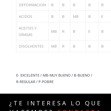
DEFORMACION
B
B
B
B
B
ACIDOS
B
B
MB
B
E
ACEITES Y
MB
R
B
E
B
GRASAS
DISOLVENTES
MB
R
B
B
B
E- EXCELENTE / MB-MUY BUENO / B-BUENO /
R-REGULAR / P-POBRE
¿TE INTERESA LO QUE